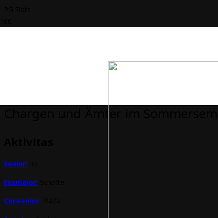
PG Slots
Chargen und Ämter im Sommerseme
Aktivitas
Senior:
Ire
Fuxmajor:
Schotte
Consenior:
PlaZa