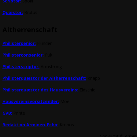
Scriptor:
Spöki
Quæstor:
Brutus
Altherrenschaft
Philistersenior:
Flunder
Philisterconsenior:
Puk
Philisterscriptor:
Armstrong
Philisterquæstor der Altherrenschaft:
Knapp
Philisterquæstor des Hausvereins:
Eldschie
Hausvereinsvorsitzender:
Moe
GVB:
Printe
Redaktion Arminen-Echo:
Kronos
Copyright © Armin