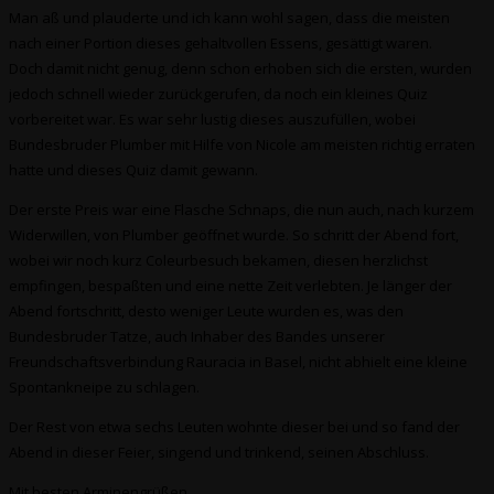
Man aß und plauderte und ich kann wohl sagen, dass die meisten
nach einer Portion dieses gehaltvollen Essens, gesättigt waren.
Doch damit nicht genug, denn schon erhoben sich die ersten, wurden
jedoch schnell wieder zurückgerufen, da noch ein kleines Quiz
vorbereitet war. Es war sehr lustig dieses auszufüllen, wobei
Bundesbruder Plumber mit Hilfe von Nicole am meisten richtig erraten
hatte und dieses Quiz damit gewann.
Der erste Preis war eine Flasche Schnaps, die nun auch, nach kurzem
Widerwillen, von Plumber geöffnet wurde. So schritt der Abend fort,
wobei wir noch kurz Coleurbesuch bekamen, diesen herzlichst
empfingen, bespaßten und eine nette Zeit verlebten. Je länger der
Abend fortschritt, desto weniger Leute wurden es, was den
Bundesbruder Tatze, auch Inhaber des Bandes unserer
Freundschaftsverbindung Rauracia in Basel, nicht abhielt eine kleine
Spontankneipe zu schlagen.
Der Rest von etwa sechs Leuten wohnte dieser bei und so fand der
Abend in dieser Feier, singend und trinkend, seinen Abschluss.
Mit besten Arminengrüßen