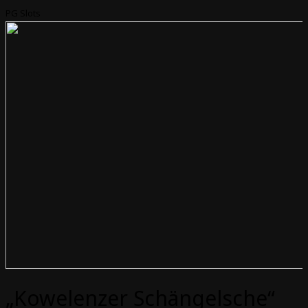
PG Slots
„Kowelenzer Schängelsche“