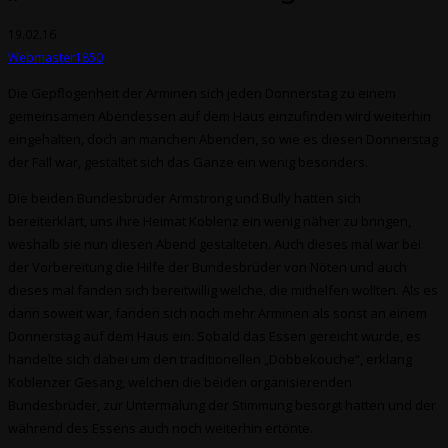
19.02.16
Webmaster1850
Die Gepflogenheit der Arminen sich jeden Donnerstag zu einem
gemeinsamen Abendessen auf dem Haus einzufinden wird weiterhin
eingehalten, doch an manchen Abenden, so wie es diesen Donnerstag
der Fall war, gestaltet sich das Ganze ein wenig besonders.
Die beiden Bundesbrüder Armstrong und Bully hatten sich
bereiterklärt, uns ihre Heimat Koblenz ein wenig näher zu bringen,
weshalb sie nun diesen Abend gestalteten. Auch dieses mal war bei
der Vorbereitung die Hilfe der Bundesbrüder von Nöten und auch
dieses mal fanden sich bereitwillig welche, die mithelfen wollten. Als es
dann soweit war, fanden sich noch mehr Arminen als sonst an einem
Donnerstag auf dem Haus ein. Sobald das Essen gereicht wurde, es
handelte sich dabei um den traditionellen „Döbbekouche“, erklang
Koblenzer Gesang, welchen die beiden organisierenden
Bundesbrüder, zur Untermalung der Stimmung besorgt hatten und der
während des Essens auch noch weiterhin ertönte.